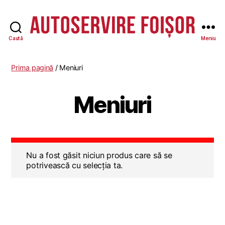
Caută
Meniu
Autoservire
Foisor
-
Prima pagină
/ Meniuri
Vasile
Lascăr
Meniuri
Nu a fost găsit niciun produs care să se
potrivească cu selecția ta.