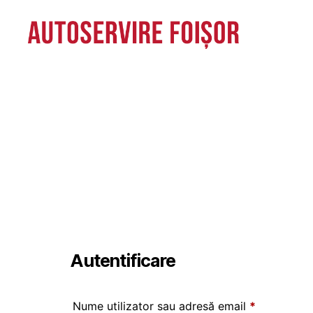
Autoservire
Foisor
-
Vasile
Lascăr
Autentificare
Obligatori
Nume utilizator sau adresă email
*