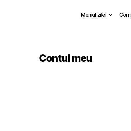
Meniul zilei
Coma
Contul meu
u