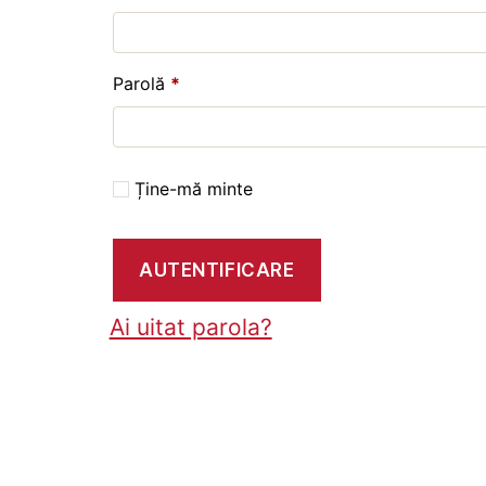
Obligatoriu
Parolă
*
Ține-mă minte
AUTENTIFICARE
Ai uitat parola?