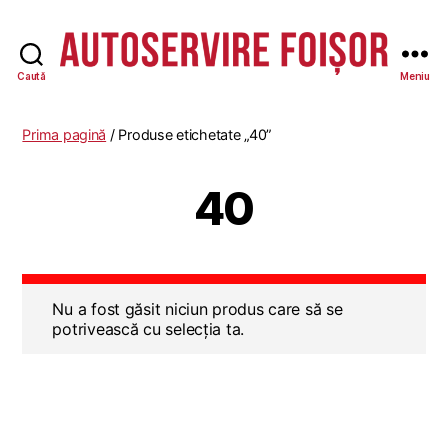
Caută
Meniu
Autoservire
Foisor
-
Prima pagină
/ Produse etichetate „40”
Vasile
Lascăr
40
Nu a fost găsit niciun produs care să se
potrivească cu selecția ta.