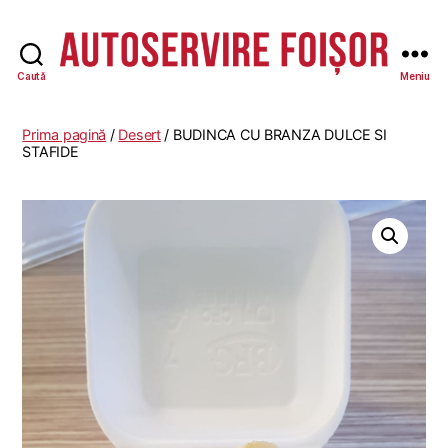
Caută
Meniu
Autoservire
Foisor
-
Prima pagină
/
Desert
/ BUDINCA CU BRANZA DULCE SI
Vasile
STAFIDE
Lascăr