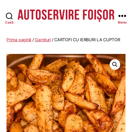
Caută
Meniu
Autoservire
Foisor
-
Prima pagină
/
Garnituri
/ CARTOFI CU IERBURI LA CUPTOR
Vasile
Lascăr