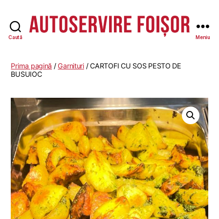
Caută
Meniu
Autoservire
Foisor
-
Prima pagină
/
Garnituri
/ CARTOFI CU SOS PESTO DE
Vasile
BUSUIOC
Lascăr