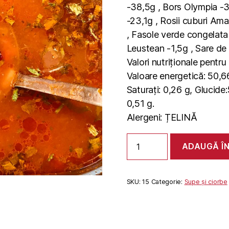
-38,5g , Bors Olympia -30
-23,1g , Rosii cuburi Am
, Fasole verde congelata 
Leustean -1,5g , Sare de
Valori nutriționale pentr
Valoare energetică: 50,66 
Saturați: 0,26 g, Glucide:
0,51 g.
Alergeni: ȚELINĂ
Cantitate
ADAUGĂ Î
CIORBA
DE
VACUTA
SKU:
15
Categorie:
Supe și ciorbe