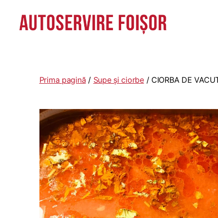
Autoservire
Foisor
-
Vasile
Prima pagină
/
Supe și ciorbe
/ CIORBA DE VACU
Lascăr