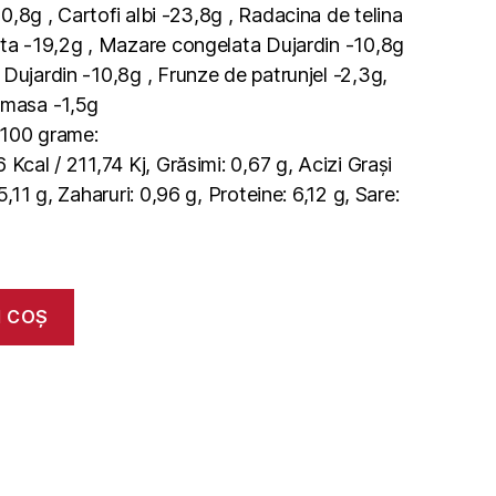
,8g , Cartofi albi -23,8g , Radacina de telina
ata -19,2g , Mazare congelata Dujardin -10,8g
Dujardin -10,8g , Frunze de patrunjel -2,3g,
 masa -1,5g
u 100 grame:
Kcal / 211,74 Kj, Grăsimi: 0,67 g, Acizi Grași
5,11 g, Zaharuri: 0,96 g, Proteine: 6,12 g, Sare:
N COȘ