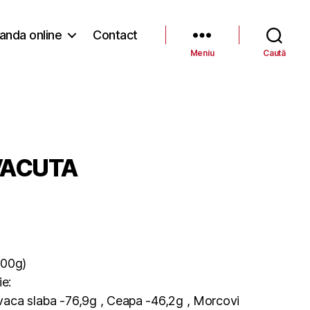
nda online
Contact
Meniu
Caută
VACUTA
00g)
ie:
vaca slaba -76,9g , Ceapa -46,2g , Morcovi