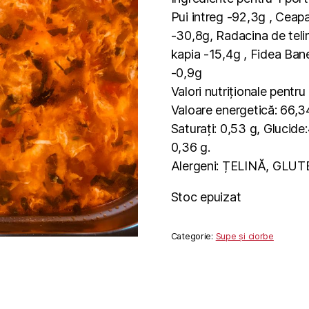
Pui intreg -92,3g , Ceap
-30,8g, Radacina de teli
kapia -15,4g , Fidea Ban
-0,9g
Valori nutriționale pentr
Valoare energetică: 66,34
Saturați: 0,53 g, Glucide:
0,36 g.
Alergeni: ȚELINĂ, GLU
Stoc epuizat
Categorie:
Supe și ciorbe