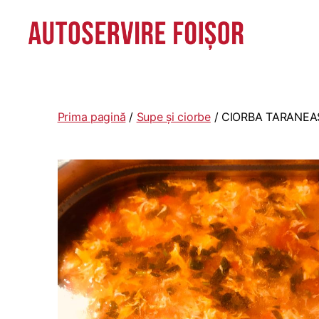
Autoservire
Foisor
-
Vasile
Prima pagină
/
Supe și ciorbe
/ CIORBA TARANE
Lascăr