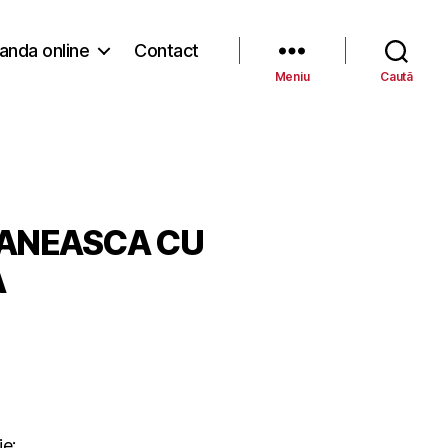
nda online
Contact
Meniu
Caută
RANEASCA CU
A
ie: