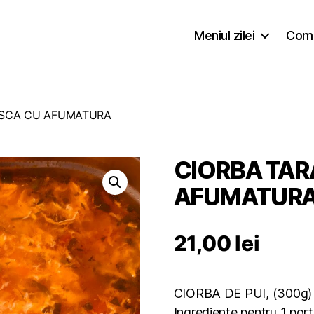
Meniul zilei
Coma
ASCA CU AFUMATURA
CIORBA TA
AFUMATUR
21,00
lei
CIORBA DE PUI, (300g)
Ingrediente pentru 1 port