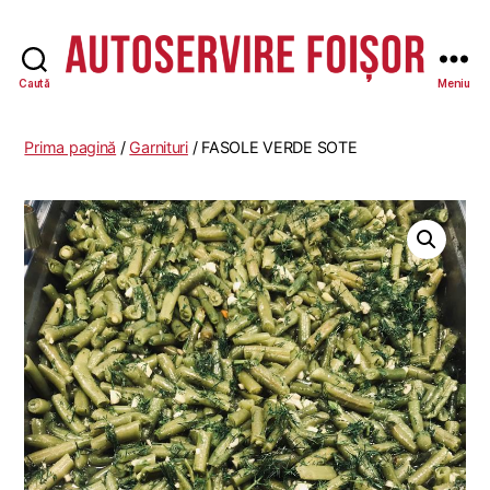
Caută
Meniu
Autoservire
Foisor
-
Prima pagină
/
Garnituri
/ FASOLE VERDE SOTE
Vasile
Lascăr