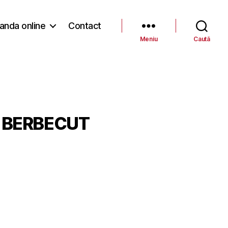
nda online
Contact
Meniu
Caută
E BERBECUT