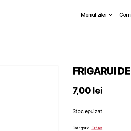
Meniul zilei
Coma
FRIGARUI D
7,00
lei
Stoc epuizat
Categorie:
Grătar