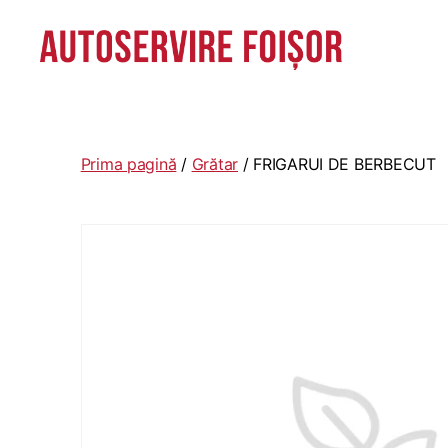
Autoservire
Foisor
-
Vasile
Prima pagină
/
Grătar
/ FRIGARUI DE BERBECUT
Lascăr