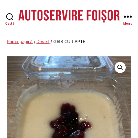
Caută
Meniu
Autoservire
Foisor
-
Prima pagină
/
Desert
/ GRIS CU LAPTE
Vasile
Lascăr