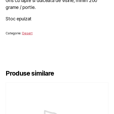
Gris cu lapte si dulceata de visine, minim 200
grame / portie.
Stoc epuizat
Categorie:
Desert
Produse similare