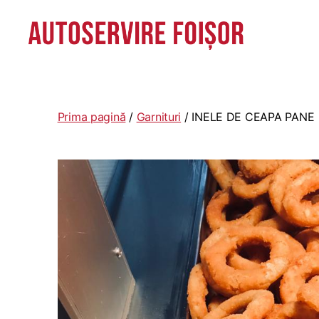
Autoservire
Foisor
-
Vasile
Prima pagină
/
Garnituri
/ INELE DE CEAPA PANE
Lascăr