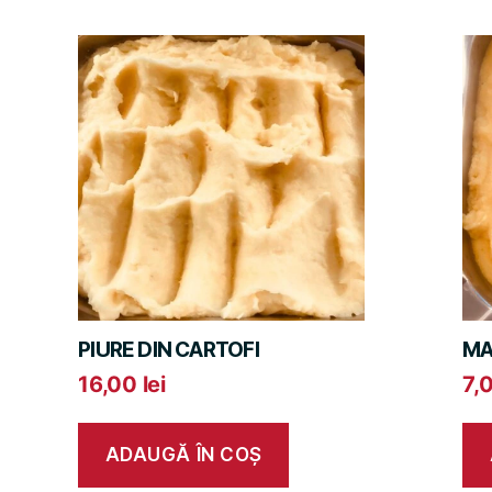
PIURE DIN CARTOFI
MA
16,00
lei
7,
ADAUGĂ ÎN COȘ