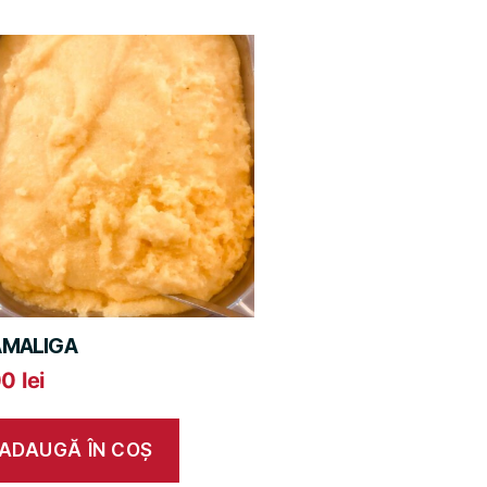
MALIGA
00
lei
ADAUGĂ ÎN COȘ