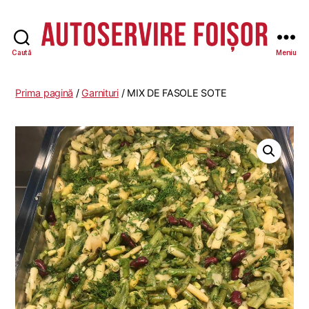
Caută
Meniu
Autoservire
Foisor
-
Prima pagină
/
Garnituri
/ MIX DE FASOLE SOTE
Vasile
Lascăr