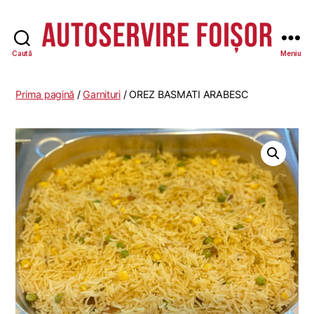
Caută
Meniu
Autoservire
Foisor
-
Prima pagină
/
Garnituri
/ OREZ BASMATI ARABESC
Vasile
Lascăr