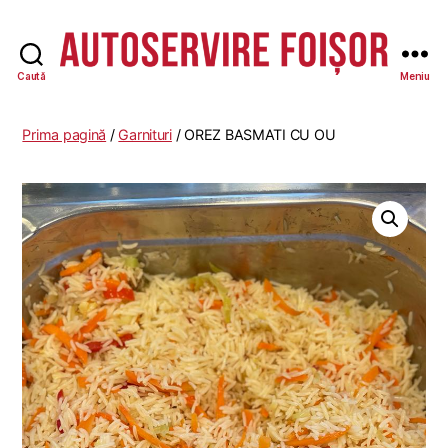
Caută
Meniu
Autoservire
Foisor
-
Prima pagină
/
Garnituri
/ OREZ BASMATI CU OU
Vasile
Lascăr