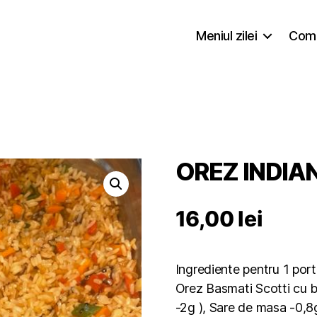
Meniul zilei
Coma
OREZ INDIA
16,00
lei
Ingrediente pentru 1 port
Orez Basmati Scotti cu bo
-2g ), Sare de masa -0,8g