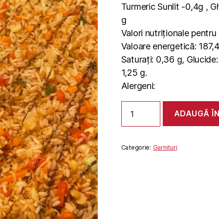
Turmeric Sunlit -0,4g , G
g
Valori nutriționale pentr
Valoare energetică: 187,4 
Saturați: 0,36 g, Glucide:
1,25 g.
Alergeni:
Cantitate
ADAUGĂ Î
OREZ
INDIAN
Categorie:
Garnituri