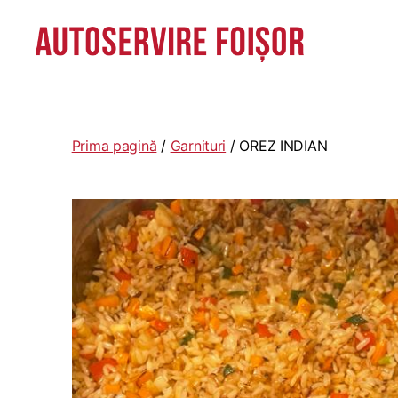
Autoservire
Foisor
-
Vasile
Prima pagină
/
Garnituri
/ OREZ INDIAN
Lascăr