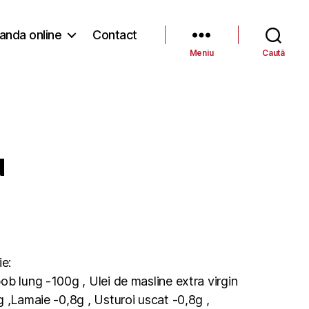
nda online
Contact
Meniu
Caută
N
ie:
b lung -100g , Ulei de masline extra virgin
 ,Lamaie -0,8g , Usturoi uscat -0,8g ,