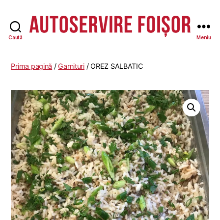
Caută
Meniu
Autoservire
Foisor
-
Prima pagină
/
Garnituri
/ OREZ SALBATIC
Vasile
Lascăr