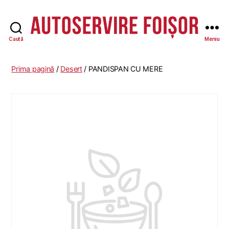
Caută
Meniu
Autoservire
Foisor
-
Prima pagină
/
Desert
/ PANDISPAN CU MERE
Vasile
Lascăr