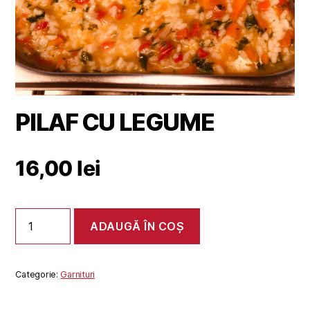
PILAF CU LEGUME
16,00
lei
Cantitate
ADAUGĂ ÎN COȘ
PILAF
CU
LEGUME
Categorie:
Garnituri