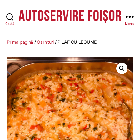
Caută
Meniu
Autoservire
Foisor
-
Prima pagină
/
Garnituri
/ PILAF CU LEGUME
Vasile
Lascăr