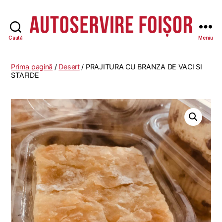
Caută
Meniu
Autoservire
Foisor
-
Prima pagină
/
Desert
/ PRAJITURA CU BRANZA DE VACI SI
Vasile
STAFIDE
Lascăr