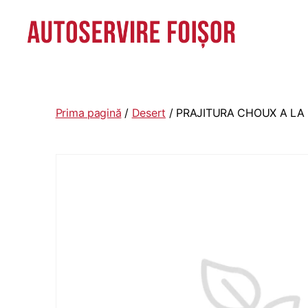
Autoservire
Foisor
-
Vasile
Prima pagină
/
Desert
/ PRAJITURA CHOUX A LA
Lascăr