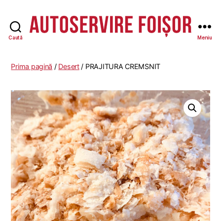
Caută
Meniu
Autoservire
Foisor
-
Prima pagină
/
Desert
/ PRAJITURA CREMSNIT
Vasile
Lascăr