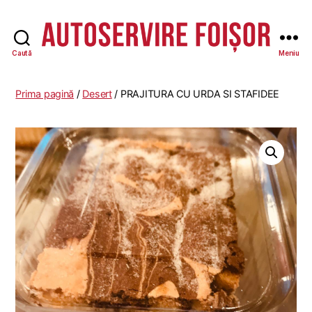
Caută
Meniu
Autoservire
Foisor
-
Prima pagină
/
Desert
/ PRAJITURA CU URDA SI STAFIDEE
Vasile
Lascăr