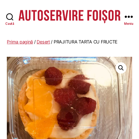
Caută
Meniu
Autoservire
Foisor
-
Prima pagină
/
Desert
/ PRAJITURA TARTA CU FRUCTE
Vasile
Lascăr