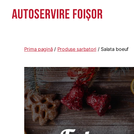
Autoservire
Foisor
-
Vasile
Prima pagină
/
Produse sarbatori
/ Salata boeuf
Lascăr