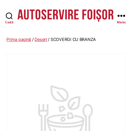
Caută
Meniu
Autoservire
Foisor
-
Prima pagină
/
Desert
/ SCOVERGI CU BRANZA
Vasile
Lascăr