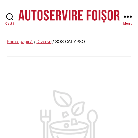
Caută
Meniu
Autoservire
Foisor
-
Prima pagină
/
Diverse
/ SOS CALYPSO
Vasile
Lascăr