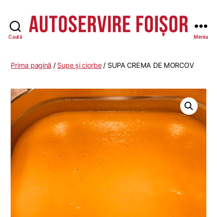
Caută
Meniu
Autoservire
Foisor
-
Prima pagină
/
Supe și ciorbe
/ SUPA CREMA DE MORCOV
Vasile
Lascăr