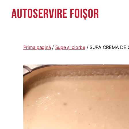
Autoservire
Foisor
-
Vasile
Prima pagină
/
Supe și ciorbe
/ SUPA CREMA DE 
Lascăr