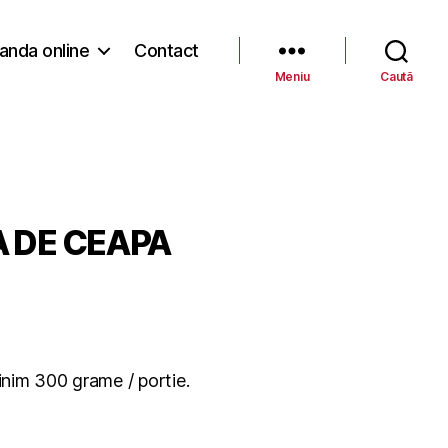
nda online
Contact
Meniu
Caută
 DE CEAPA
nim 300 grame / portie.