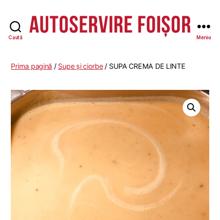
Caută
Meniu
Autoservire
Foisor
-
Prima pagină
/
Supe și ciorbe
/ SUPA CREMA DE LINTE
Vasile
Lascăr