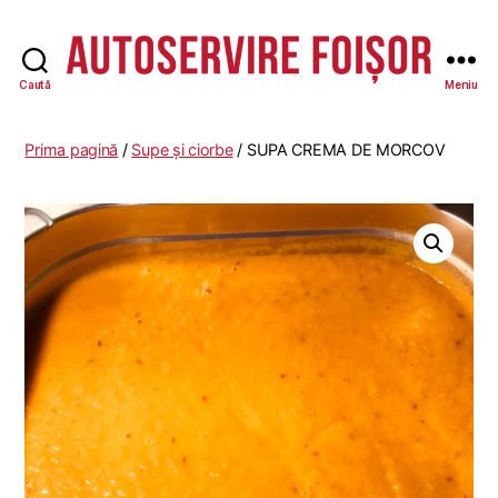
Caută
Meniu
Autoservire
Foisor
-
Prima pagină
/
Supe și ciorbe
/ SUPA CREMA DE MORCOV
Vasile
Lascăr