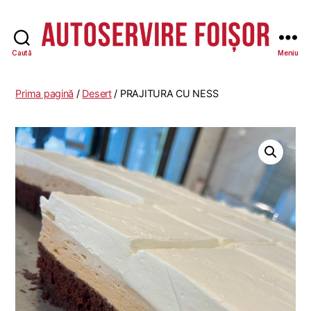
Caută
Meniu
Autoservire
Foisor
-
Prima pagină
/
Desert
/ PRAJITURA CU NESS
Vasile
Lascăr