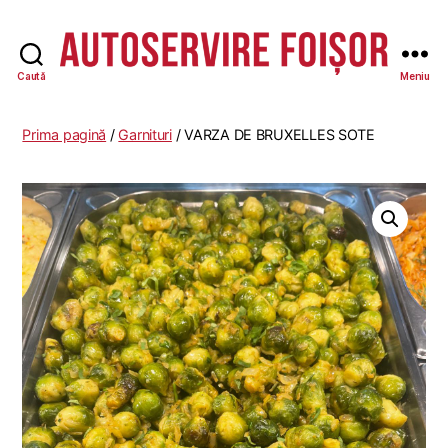
Caută
Meniu
Autoservire
Foisor
-
Prima pagină
/
Garnituri
/ VARZA DE BRUXELLES SOTE
Vasile
Lascăr