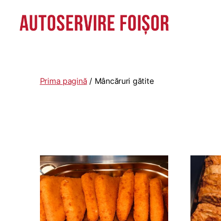
Autoservire
Foisor
-
Vasile
Prima pagină
/ Mâncăruri gătite
Lascăr