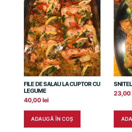
FILE DE SALAU LA CUPTOR CU
SNITE
LEGUME
23,0
40,00
lei
ADAUGĂ ÎN COȘ
ADA