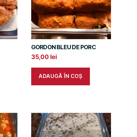
GORDON BLEU DE PORC
35,00
lei
ADAUGĂ ÎN COȘ