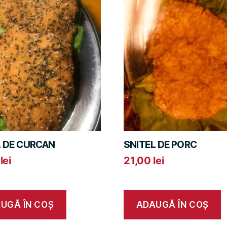
L DE CURCAN
SNITEL DE PORC
0
lei
21,00
lei
UGĂ ÎN COȘ
ADAUGĂ ÎN COȘ