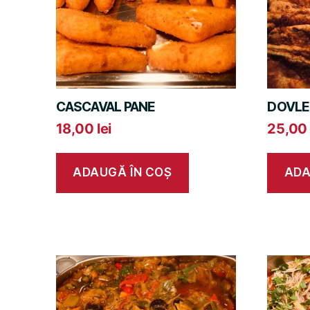
CASCAVAL PANE
DOVLE
18,00
lei
25,0
ADAUGĂ ÎN COȘ
ADA