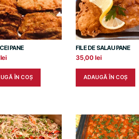
CEI PANE
FILE DE SALAU PANE
0
lei
35,00
lei
UGĂ ÎN COȘ
ADAUGĂ ÎN COȘ