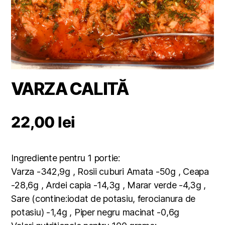
VARZA CALITĂ
22,00
lei
Ingrediente pentru 1 portie:
Varza -342,9g , Rosii cuburi Amata -50g , Ceapa
-28,6g , Ardei capia -14,3g , Marar verde -4,3g ,
Sare (contine:iodat de potasiu, ferocianura de
potasiu) -1,4g , Piper negru macinat -0,6g