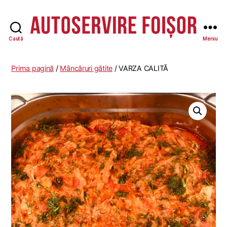
Caută
Meniu
Autoservire
Foisor
-
Prima pagină
/
Mâncăruri gătite
/ VARZA CALITĂ
Vasile
Lascăr