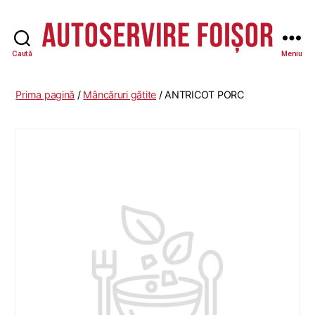
Caută
Meniu
Autoservire
Foisor
-
Prima pagină
/
Mâncăruri gătite
/ ANTRICOT PORC
Vasile
Lascăr