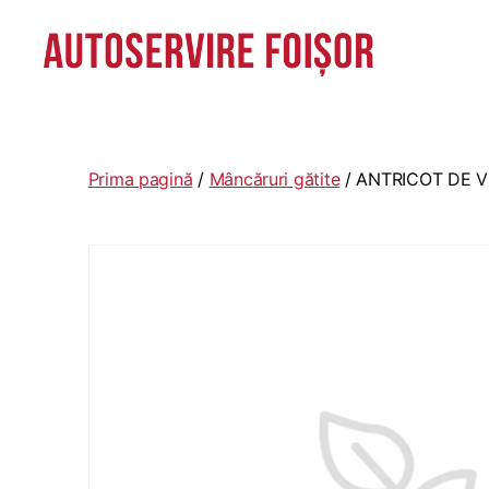
Autoservire
Foisor
-
Vasile
Prima pagină
/
Mâncăruri gătite
/ ANTRICOT DE V
Lascăr