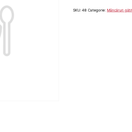
SKU:
48
Categorie:
Mâncăruri găti