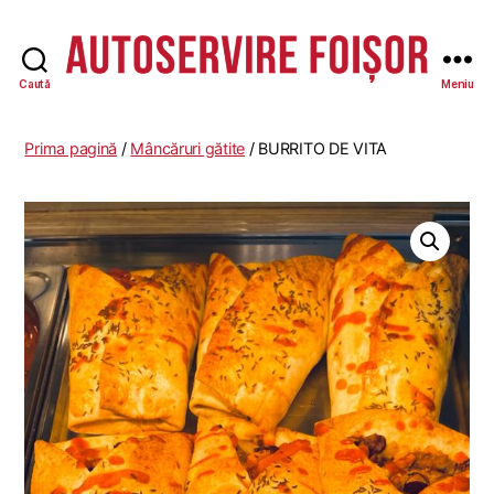
Caută
Meniu
Autoservire
Foisor
-
Prima pagină
/
Mâncăruri gătite
/ BURRITO DE VITA
Vasile
Lascăr