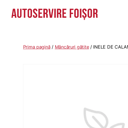
Autoservire
Foisor
-
Vasile
Prima pagină
/
Mâncăruri gătite
/ INELE DE CAL
Lascăr