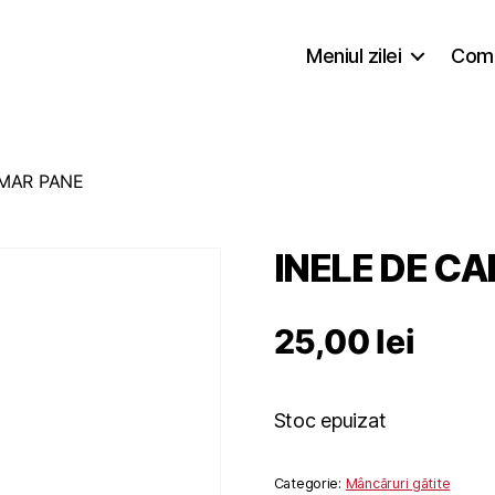
Meniul zilei
Coma
AMAR PANE
INELE DE C
25,00
lei
Stoc epuizat
Categorie:
Mâncăruri gătite