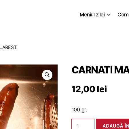
Meniul zilei
Coma
LARESTI
CARNATI MA
12,00
lei
100 gr.
Cantitate
ADAUGĂ Î
CARNATI