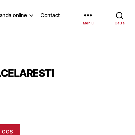
nda online
Contact
Meniu
Caută
CELARESTI
N COȘ