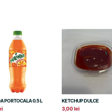
DA PORTOCALA 0.5 L
KETCHUP DULCE
ei
3,00
lei