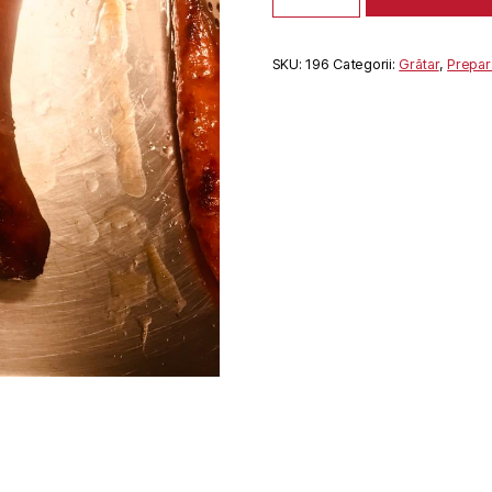
MACELARESTI
SKU:
196
Categorii:
Grătar
,
Prepara