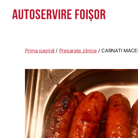
Autoservire
Foisor
-
Vasile
Prima pagină
/
Preparate zilnice
/ CARNATI MACE
Lascăr