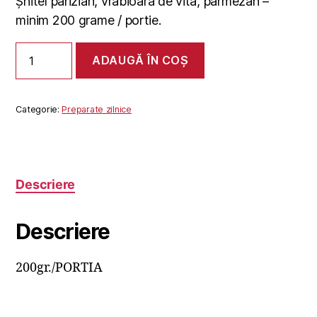
Șnitel parizian, vrabioara de vita, parmezan –
minim 200 grame / portie.
Cantitate
ADAUGĂ ÎN COȘ
SNITEL
PARIZIAN
DE
VITA
Categorie:
Preparate zilnice
Descriere
Descriere
200gr./PORTIA