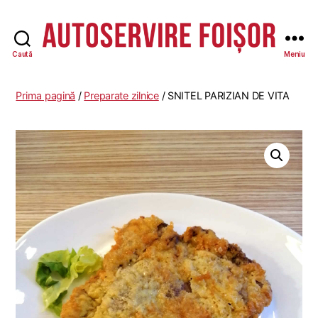
Caută
Meniu
Autoservire
Foisor
-
Prima pagină
/
Preparate zilnice
/ SNITEL PARIZIAN DE VITA
Vasile
Lascăr