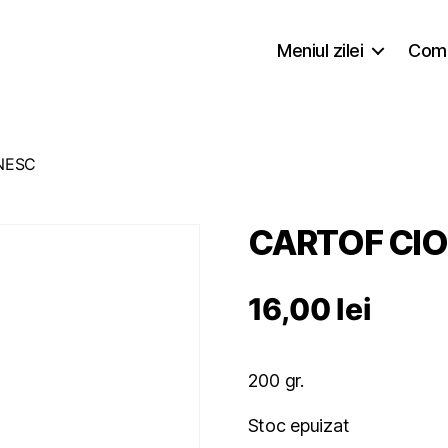
Meniul zilei
Coma
NESC
CARTOF CI
16,00
lei
200 gr.
Stoc epuizat