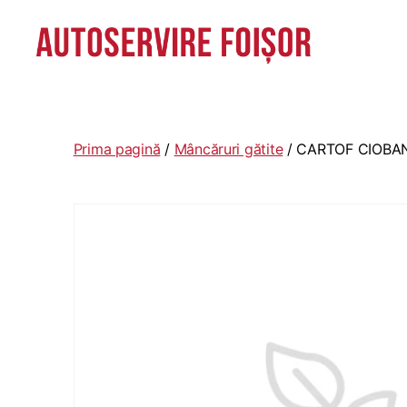
Autoservire
Foisor
-
Vasile
Prima pagină
/
Mâncăruri gătite
/ CARTOF CIOBA
Lascăr