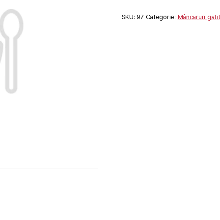
SKU:
97
Categorie:
Mâncăruri găti