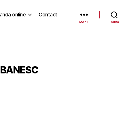
nda online
Contact
Meniu
Caută
OBANESC