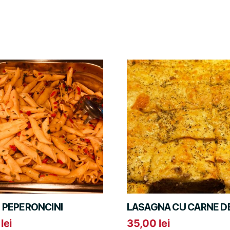
 PEPERONCINI
LASAGNA CU CARNE DE
0
lei
35,00
lei