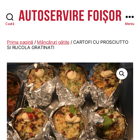
Caută
Meniu
Autoservire
Foisor
-
Prima pagină
/
Mâncăruri gătite
/ CARTOFI CU PROSCIUTTO
Vasile
SI RUCOLA GRATINATI
Lascăr