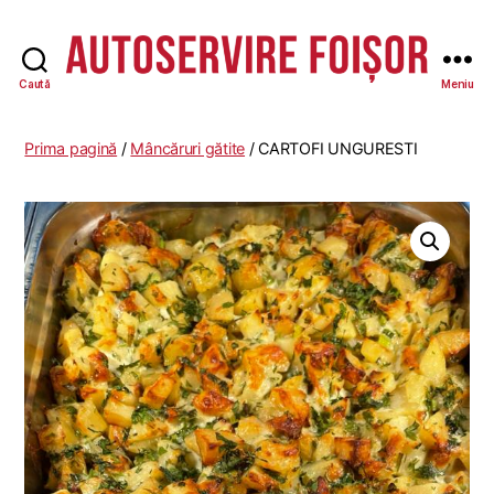
Caută
Meniu
Autoservire
Foisor
-
Prima pagină
/
Mâncăruri gătite
/ CARTOFI UNGURESTI
Vasile
Lascăr