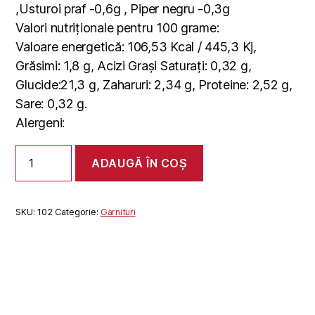
,Usturoi praf -0,6g , Piper negru -0,3g
Valori nutriționale pentru 100 grame:
Valoare energetică: 106,53 Kcal / 445,3 Kj,
Grăsimi: 1,8 g, Acizi Grași Saturați: 0,32 g,
Glucide:21,3 g, Zaharuri: 2,34 g, Proteine: 2,52 g,
Sare: 0,32 g.
Alergeni:
Cantitate
ADAUGĂ ÎN COȘ
CARTOFI
WEDGES
LA
CUPTOR
SKU:
102
Categorie:
Garnituri