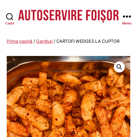
Caută
Meniu
Autoservire
Foisor
-
Prima pagină
/
Garnituri
/ CARTOFI WEDGES LA CUPTOR
Vasile
Lascăr