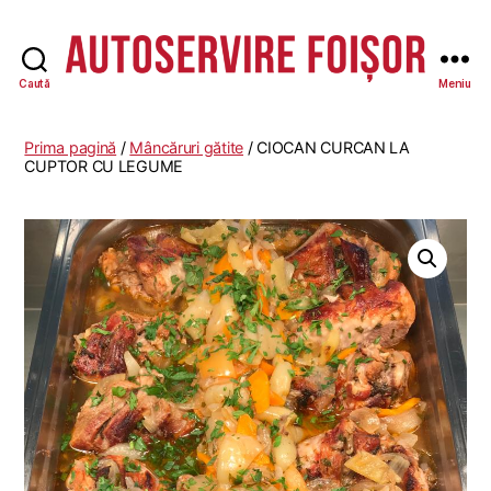
Caută
Meniu
Autoservire
Foisor
-
Prima pagină
/
Mâncăruri gătite
/ CIOCAN CURCAN LA
Vasile
CUPTOR CU LEGUME
Lascăr