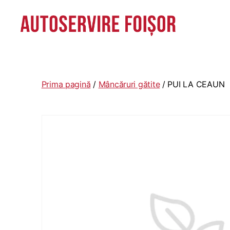
Autoservire
Foisor
-
Vasile
Prima pagină
/
Mâncăruri gătite
/ PUI LA CEAUN
Lascăr