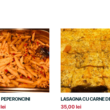
 PEPERONCINI
LASAGNA CU CARNE DE
0
lei
35,00
lei