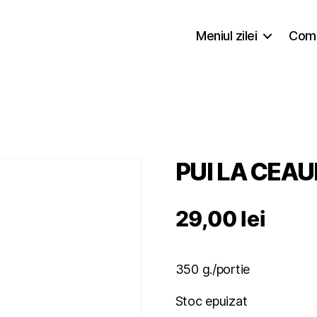
Meniul zilei
Coma
PUI LA CEA
29,00
lei
350 g./portie
Stoc epuizat