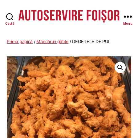
Caută
Meniu
Autoservire
Foisor
-
Prima pagină
/
Mâncăruri gătite
/ DEGETELE DE PUI
Vasile
Lascăr