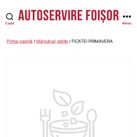
Caută
Meniu
Autoservire
Foisor
-
Prima pagină
/
Mâncăruri gătite
/ FICATEI PRIMAVERA
Vasile
Lascăr