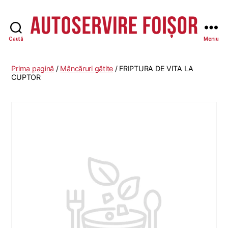
Caută
Meniu
Autoservire
Foisor
-
Prima pagină
/
Mâncăruri gătite
/ FRIPTURA DE VITA LA
Vasile
CUPTOR
Lascăr